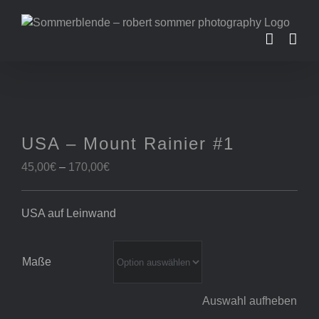
Zum
Inhalt
springen
USA – Mount Rainier #1
Preisspanne:
45,00
€
–
170,00
€
45,00€
bis
USA auf Leinwand
170,00€
Maße
Auswahl aufheben