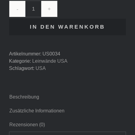
USA
-
IN DEN WARENKORB
Mount
Rainier
#1
Menge
Artikelnummer:
US0034
Kategorie:
Leinwände USA
Schlagwort:
USA
Beschreibung
Zusätzliche Informationen
Rezensionen (0)