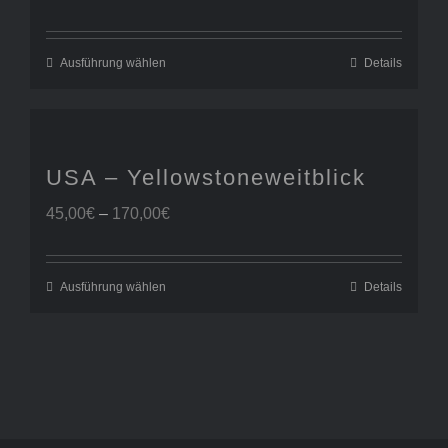
45,00€
bis
170,00€
Ausführung wählen
Details
USA – Yellowstoneweitblick
Preisspanne:
45,00
€
–
170,00
€
45,00€
bis
170,00€
Ausführung wählen
Details