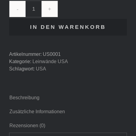
USA
-
IN DEN WARENKORB
Bison
Portrait
Menge
Artikelnummer:
US0001
Kategorie:
Leinwände USA
Schlagwort:
USA
Beschreibung
Zusätzliche Informationen
Rezensionen (0)