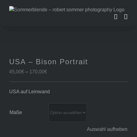
Zum
Inhalt
springen
USA – Bison Portrait
Preisspanne:
45,00
€
–
170,00
€
45,00€
bis
USA auf Leinwand
170,00€
Maße
Auswahl aufheben