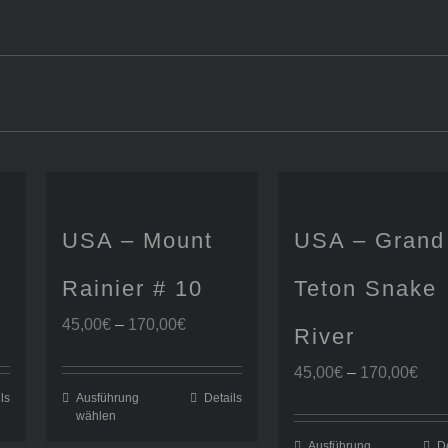
USA – Mount
USA – Grand
Rainier # 10
Teton Snake
spanne:
Preisspanne:
45,00
€
–
170,00
€
River
€
45,00€
bis
Pre
45,00
€
–
170,00
€
0€
170,00€
45,
ls
Ausführung
Details
wählen
bis
170
Ausführung
De