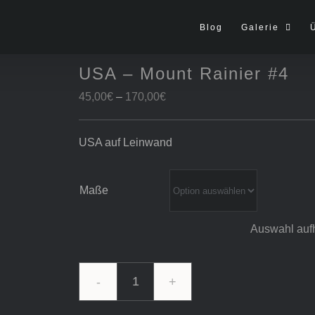
Blog
Galerie
USA – Mount Rainier #4
Preisspanne:
45,00
€
–
170,00
€
45,00€
bis
USA auf Leinwand
170,00€
Maße
Auswahl auf
USA
-