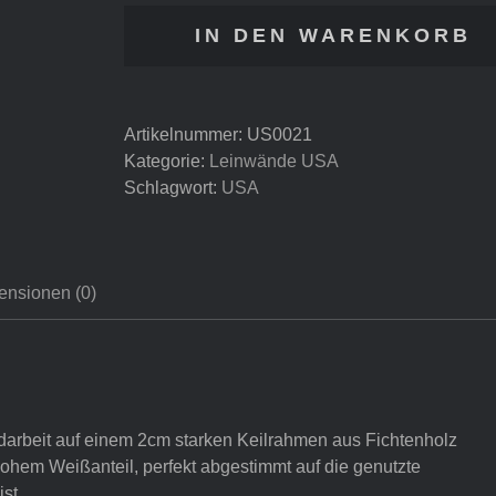
Mount
IN DEN WARENKORB
Rainier
#4
Menge
Artikelnummer:
US0021
Kategorie:
Leinwände USA
Schlagwort:
USA
ensionen (0)
arbeit auf einem 2cm starken Keilrahmen aus Fichtenholz
 hohem Weißanteil, perfekt abgestimmt auf die genutzte
st.