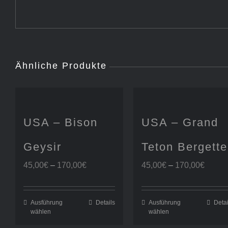
Ähnliche Produkte
USA – Bison
USA – Grand
Geysir
Teton Bergette
Preisspanne:
Preis
45,00
€
–
170,00
€
45,00
€
–
170,00
€
45,00€
45,00
bis
bis
170,00€
170,0
Ausführung
Details
Ausführung
Detai
wählen
wählen