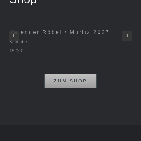
In den
Warenkorb
Details
Kalender Röbel / Müritz 2027
K
Kalender
Ka
15,00
€
15
ZUM SHOP