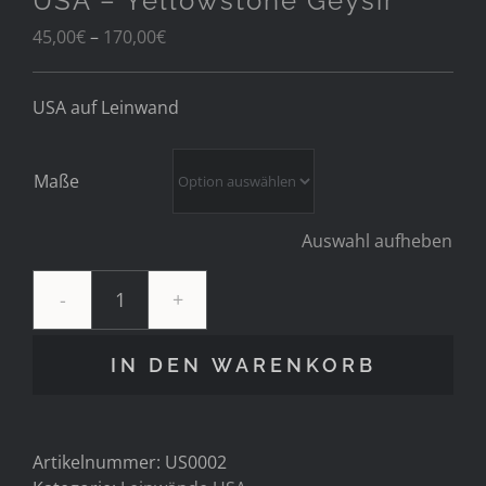
USA – Yellowstone Geysir
Preisspanne:
45,00
€
–
170,00
€
45,00€
bis
USA auf Leinwand
170,00€
Maße
Auswahl aufheben
USA
-
Yellowstone
IN DEN WARENKORB
Geysir
Menge
Artikelnummer:
US0002