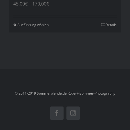
Preisspanne:
45,00
€
–
170,00
€
45,00€
bis
170,00€
Ausführung wählen
Details
© 2011-2019 Sommerblende.de Robert-Sommer-Photography
Facebook
Instagram