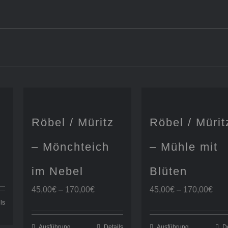
Röbel / Müritz
Röbel / Mürit
– Mönchteich
– Mühle mit
spanne:
im Nebel
Blüten
€
Preisspanne:
Pre
45,00
€
–
170,00
€
45,00
€
–
170,00
€
0€
45,00€
45,
ls
bis
bis
170,00€
170
Ausführung
Details
Ausführung
De