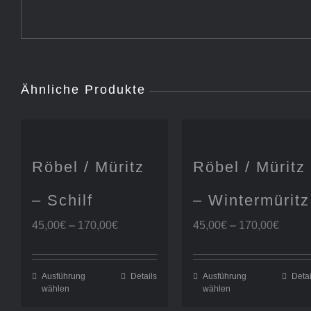
Ähnliche Produkte
Röbel / Müritz
Röbel / Müritz
– Schilf
– Wintermüritz
Preisspanne:
Preis
45,00
€
–
170,00
€
45,00
€
–
170,00
€
45,00€
45,00
bis
bis
170,00€
170,0
Ausführung
Details
Ausführung
Detai
wählen
wählen