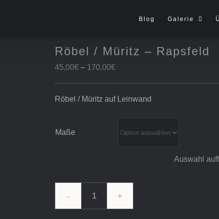
Blog
Galerie
Röbel / Müritz – Rapsfeld
Preisspanne:
45,00
€
–
170,00
€
45,00€
bis
Röbel / Müritz auf Leinwand
170,00€
Maße
Auswahl auf
Röbel
/