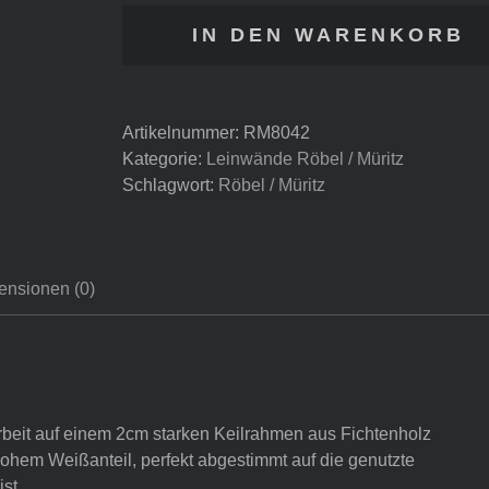
Müritz
IN DEN WARENKORB
-
Rapsfeld
Menge
Artikelnummer:
RM8042
Kategorie:
Leinwände Röbel / Müritz
Schlagwort:
Röbel / Müritz
ensionen (0)
beit auf einem 2cm starken Keilrahmen aus Fichtenholz
 hohem Weißanteil, perfekt abgestimmt auf die genutzte
st.