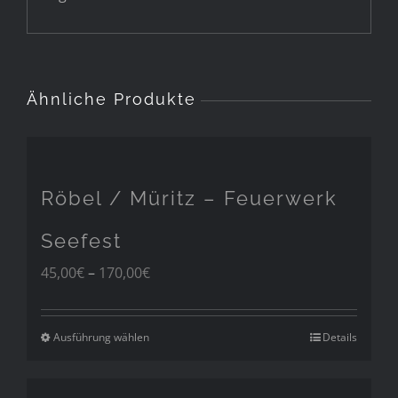
Ähnliche Produkte
Röbel / Müritz – Feuerwerk
Seefest
Preisspanne:
45,00
€
–
170,00
€
45,00€
bis
170,00€
Ausführung wählen
Details