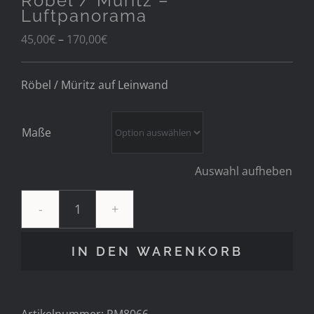
Röbel / Müritz –
Luftpanorama
Preisspanne:
45,00
€
–
170,00
€
45,00€
bis
Röbel / Müritz auf Leinwand
170,00€
Maße
Auswahl aufheben
Röbel
/
Müritz
IN DEN WARENKORB
-
Luftpanorama
Menge
Artikelnummer:
RM8066