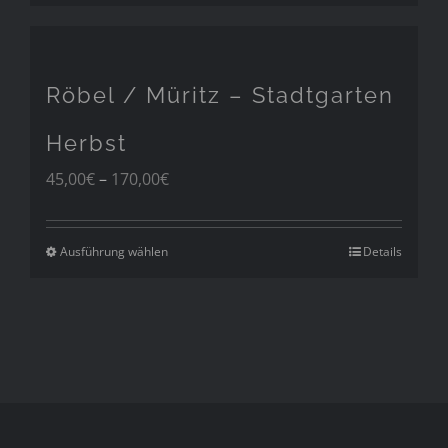
Röbel / Müritz – Stadtgarten
Herbst
Preisspanne:
45,00
€
–
170,00
€
45,00€
bis
170,00€
Ausführung wählen
Details