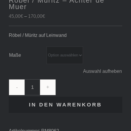
Röbel / Müritz – Achter de
Muer
Preisspanne:
45,00
€
–
170,00
€
45,00€
bis
Röbel / Müritz auf Leinwand
170,00€
Maße
Auswahl aufheben
Röbel
/
IN DEN WARENKORB
Müritz
-
Achter
de
Artikelnummer:
RM8062