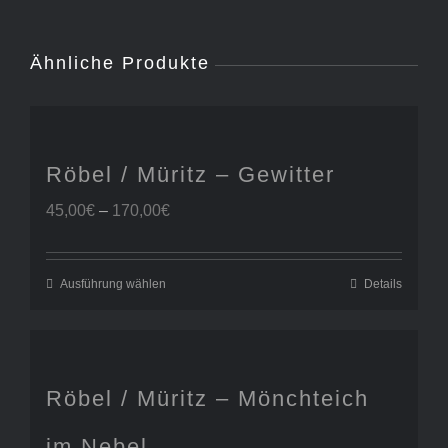
Ähnliche Produkte
Röbel / Müritz – Gewitter
Preisspanne:
45,00
€
–
170,00
€
45,00€
bis
170,00€
Ausführung wählen
Details
Röbel / Müritz – Mönchteich
im Nebel