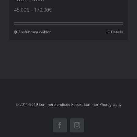
Preisspanne:
45,00
€
–
170,00
€
45,00€
bis
170,00€
Ausführung wählen
Details
© 2011-2019 Sommerblende.de Robert-Sommer-Photography
Facebook
Instagram