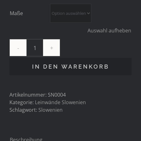
Maße
Auswahl aufheben
Slowenien
-
Soca
IN DEN WARENKORB
Tal
Menge
Artikelnummer:
SN0004
Kategorie:
Leinwände Slowenien
Schlagwort:
Slowenien
Beschreibung