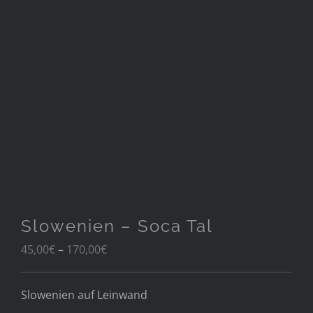
Slowenien – Soca Tal
Preisspanne:
45,00
€
–
170,00
€
45,00€
bis
Slowenien auf Leinwand
170,00€