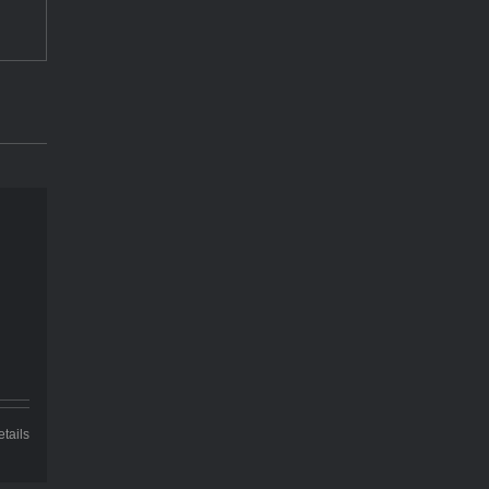
e
isspanne:
00€
,00€
tails