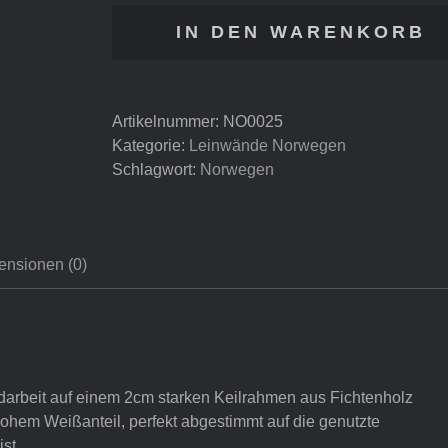
Loen
IN DEN WARENKORB
Menge
Artikelnummer:
NO0025
Kategorie:
Leinwände Norwegen
Schlagwort:
Norwegen
ensionen (0)
arbeit auf einem 2cm starken Keilrahmen aus Fichtenholz
 hohem Weißanteil, perfekt abgestimmt auf die genutzte
st.