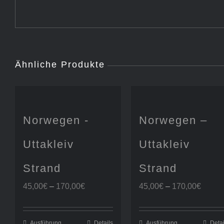
Ähnliche Produkte
Norwegen -
Norwegen –
Uttakleiv
Uttakleiv
Strand
Strand
Preisspanne:
Preis
45,00
€
–
170,00
€
45,00
€
–
170,00
€
45,00€
45,00
bis
bis
170,00€
170,0
Ausführung
Details
Ausführung
Detai