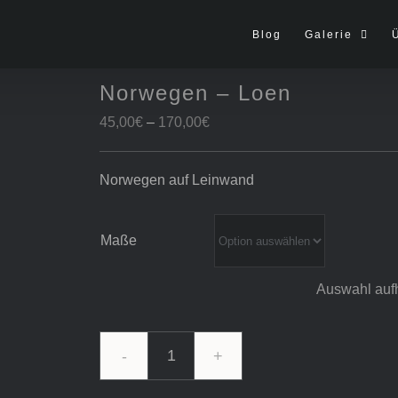
Blog
Galerie
Norwegen – Loen
Preisspanne:
45,00
€
–
170,00
€
45,00€
bis
Norwegen auf Leinwand
170,00€
Maße
Auswahl auf
Norwegen
-