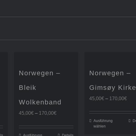
Norwegen –
Norwegen –
Bleik
Gimsøy Kirk
Pre
45,00
€
–
170,00
€
Wolkenband
45,
spanne:
Preisspanne:
bis
45,00
€
–
170,00
€
€
45,00€
170
Ausführung
De
wählen
bis
0€
170,00€
ls
Ausführung
Details