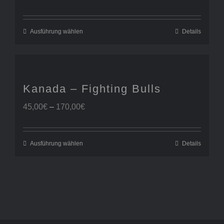
45,00€
bis
170,00€
Ausführung wählen
Details
Kanada – Fighting Bulls
Preisspanne:
45,00
€
–
170,00
€
45,00€
bis
170,00€
Ausführung wählen
Details