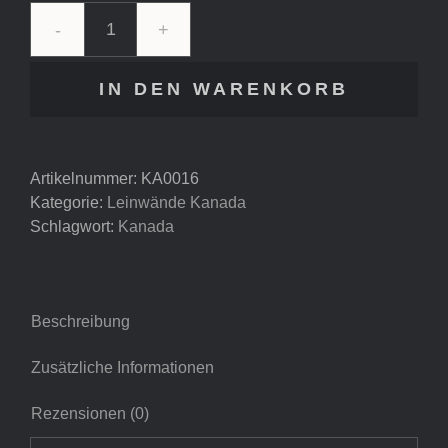
Kanada
-
IN DEN WARENKORB
Mt.
Rundle
Menge
Artikelnummer:
KA0016
Kategorie:
Leinwände Kanada
Schlagwort:
Kanada
Beschreibung
Zusätzliche Informationen
Rezensionen (0)