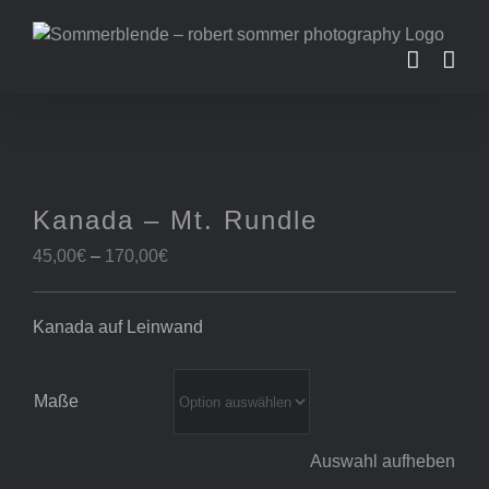
Zum
Inhalt
springen
Kanada – Mt. Rundle
Preisspanne:
45,00
€
–
170,00
€
45,00€
bis
Kanada auf Leinwand
170,00€
Maße
Auswahl aufheben