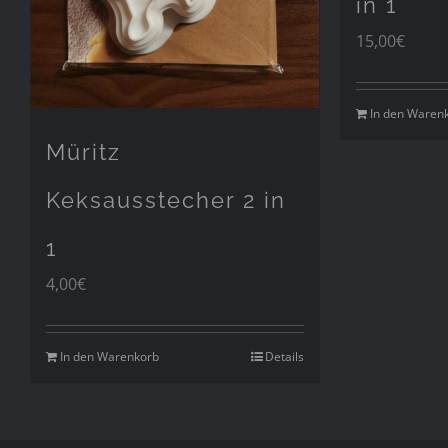
in 1
15,00
€
In den Waren
Müritz
Keksausstecher 2 in
1
4,00
€
In den Warenkorb
Details