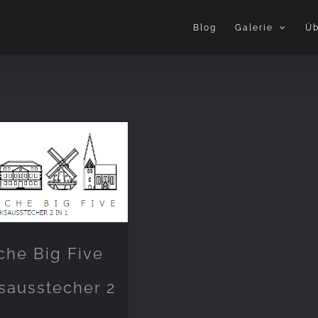
Blog
Galerie
Üb
che Big Five
sausstecher 2